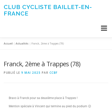
CLUB CYCLISTE BAILLET-EN-
FRANCE
Menu
Accueil
»
Actualités
»
Franck, 2ème à Trappes (78)
ACTUALITÉS
LE CLUB
ÉVÉNEMENTS DU CLUB
Franck, 2ème à Trappes (78)
SORTIES CLUB
CONTACTEZ-NOUS
PUBLIÉ LE
9 MAI 2025
PAR
CCBF
Bravo à Franck pour sa deuxième place à Trappes !
Mention spéciale à Vincent qui termine au pied du podium 😉