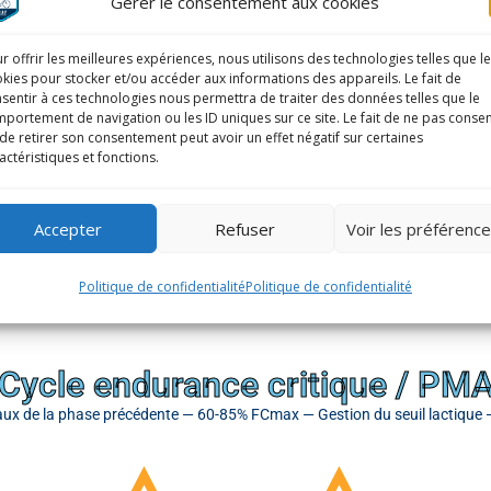
Gérer le consentement aux cookies
Cycle endurance de base
e pédalage (pousser-tirer) — 50-70% FCmax — Vélocité = grand plateau int
r offrir les meilleures expériences, nous utilisons des technologies telles que l
kies pour stocker et/ou accéder aux informations des appareils. Le fait de
sentir à ces technologies nous permettra de traiter des données telles que le
portement de navigation ou les ID uniques sur ce site. Le fait de ne pas consen
de retirer son consentement peut avoir un effet négatif sur certaines
actéristiques et fonctions.
29
.11 – 70km
Accepter
Refuser
Voir les préférenc
Politique de confidentialité
Politique de confidentialité
20.12 – 71km
Cycle endurance critique / PM
 de la phase précédente — 60-85% FCmax — Gestion du seuil lactique — 