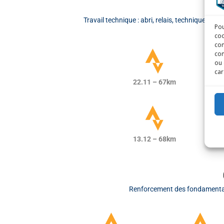
Travail technique : abri, relais, technique d
Pou
coo
con
com
ou 
car
22.11 – 67km
13.12 – 68km
Renforcement des fondamentaux