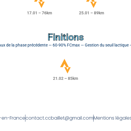
17.01 – 76km
25.01 – 89km
Finitions
 de la phase précédente — 60-90% FCmax — Gestion du seuil lactique — 
21.02 – 85km
et-en-France
contact.ccbaillet@gmail.com
Mentions légale