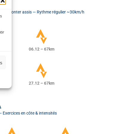
erdit — Monter assis — Rythme régulier ~30km/h
es
tir
06.12 – 67km
es
27.12 – 67km
A
Exercices en côte & intensités