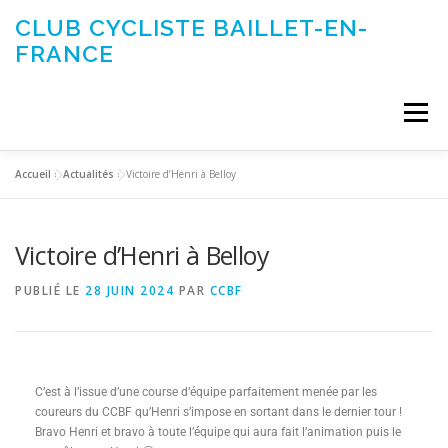
CLUB CYCLISTE BAILLET-EN-
FRANCE
Menu
Accueil
»
Actualités
»
Victoire d’Henri à Belloy
ACTUALITÉS
LE CLUB
ÉVÉNEMENTS DU CLUB
Victoire d’Henri à Belloy
SORTIES CLUB
CONTACTEZ-NOUS
PUBLIÉ LE
28 JUIN 2024
PAR
CCBF
C’est à l’issue d’une course d’équipe parfaitement menée par les
coureurs du CCBF qu’Henri s’impose en sortant dans le dernier tour !
Bravo Henri et bravo à toute l’équipe qui aura fait l’animation puis le