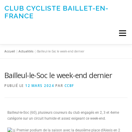
CLUB CYCLISTE BAILLET-EN-
FRANCE
Menu
Accueil
»
Actualités
»
Bailleul-le-Soc le week-end dernier
ACTUALITÉS
LE CLUB
ÉVÉNEMENTS DU CLUB
Bailleul-le-Soc le week-end dernier
SORTIES CLUB
CONTACTEZ-NOUS
PUBLIÉ LE
12 MARS 2024
PAR
CCBF
Bailleul-le-Soc (60), plusieurs coureurs du club engagés en 2, 3 et 4eme
catégorie sur un circuit humide et assez exigeant ce week-end.
Premier podium de la saison avec la deuxième place d’Alexis en 2