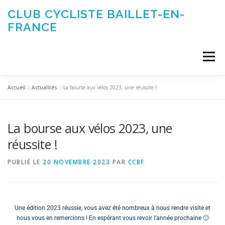
CLUB CYCLISTE BAILLET-EN-
FRANCE
Menu
Accueil
»
Actualités
»
La bourse aux vélos 2023, une réussite !
ACTUALITÉS
LE CLUB
ÉVÉNEMENTS DU CLUB
La bourse aux vélos 2023, une
SORTIES CLUB
CONTACTEZ-NOUS
réussite !
PUBLIÉ LE
20 NOVEMBRE 2023
PAR
CCBF
Une édition 2023 réussie, vous avez été nombreux à nous rendre visite et
nous vous en remercions ! En espérant vous revoir l’année prochaine 🙂