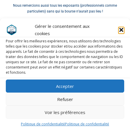
Nous remercions aussi tous les exposants (professionnels comme
particuliers) sans qui la bourse n’aurait pas lieu !
N’hésitez pas à nous confier votre ressenti en commentaire pour que
Gérer le consentement aux
nous puissions encore nous améliorer.
cookies
Pour offrir les meilleures expériences, nous utilisons des technologies
telles que les cookies pour stocker et/ou accéder aux informations des
appareils. Le fait de consentir à ces technologies nous permettra de
traiter des données telles que le comportement de navigation ou les ID
uniques sur ce site. Le fait de ne pas consentir ou de retirer son
consentement peut avoir un effet négatif sur certaines caractéristiques
LAISSER UN COMMENTAIRE
et fonctions.
COMMENTAIRE
*
Accepter
Refuser
Voir les préférences
Politique de confidentialité
Politique de confidentialité