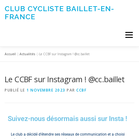
CLUB CYCLISTE BAILLET-EN-
FRANCE
Menu
Accueil
»
Actualités
»
Le CCBF sur Instagram ! @cc.baillet
ACTUALITÉS
LE CLUB
ÉVÉNEMENTS DU CLUB
Le CCBF sur Instagram ! @cc.baillet
SORTIES CLUB
CONTACTEZ-NOUS
PUBLIÉ LE
1 NOVEMBRE 2023
PAR
CCBF
Suivez-nous désormais aussi sur Insta !
Le club a décidé d’étendre ses réseaux de communication et a choisi