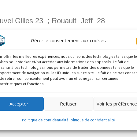
uvel Gilles 23 ; Rouault Jeff 28
remière course ufolep du Val D’Oise à B
Gérer le consentement aux cookies
r offrir les meilleures expériences, nous utilisons des technologies telles que l
kies pour stocker et/ou accéder aux informations des appareils. Le fait de
sentir à ces technologies nous permettra de traiter des données telles que le
portement de navigation ou les ID uniques sur ce site. Le fait de ne pas consen
de retirer son consentement peut avoir un effet négatif sur certaines
actéristiques et fonctions.
Accepter
Refuser
Voir les préférenc
Politique de confidentialité
Politique de confidentialité