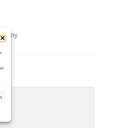
ercagny
es
tir
es