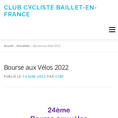
Aller
CLUB CYCLISTE BAILLET-EN-
au
FRANCE
contenu
Menu
Accueil
»
Actualités
»
Bourse aux Vélos 2022
ACTUALITÉS
LE CLUB
ÉVÉNEMENTS DU CLUB
Bourse aux Vélos 2022
SORTIES CLUB
CONTACTEZ-NOUS
PUBLIÉ LE
14 JUIN 2022
PAR
CCBF