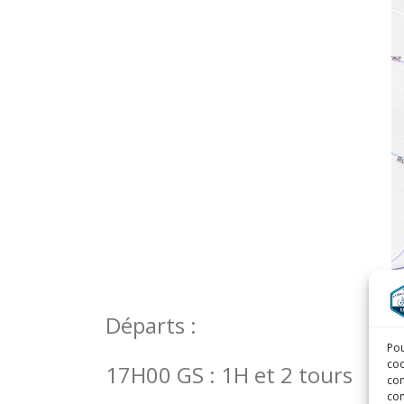
Départs :
Pou
coo
17H00 GS : 1H et 2 tours
con
com