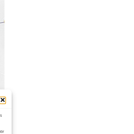
es
tir