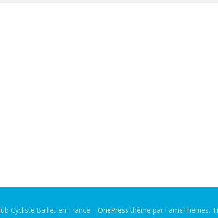
ub Cycliste Baillet-en-France
–
OnePress
thème par FameThemes. Tra