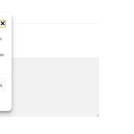
es
tir
es