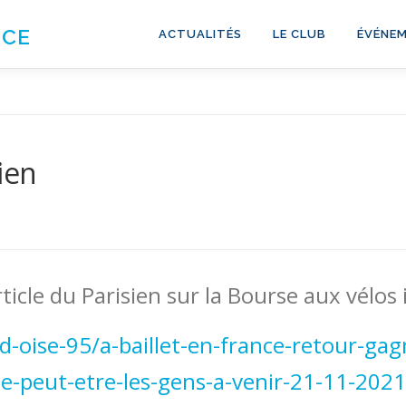
NCE
ACTUALITÉS
LE CLUB
ÉVÉNEM
ien
ticle du Parisien sur la Bourse aux vélos i
d-oise-95/a-baillet-en-france-
retour-gag
te-peut-etre-les-gens-a-
venir-21-11-2021