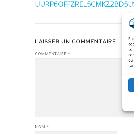
UURP6OFFZREL5CMKZ2BD5U
Pou
LAISSER UN COMMENTAIRE
coo
con
COMMENTAIRE
*
com
ou 
car
NOM
*