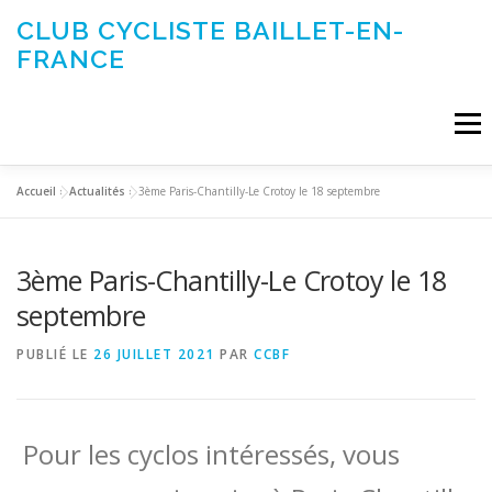
Aller
CLUB CYCLISTE BAILLET-EN-
au
FRANCE
contenu
Menu
Accueil
»
Actualités
»
3ème Paris-Chantilly-Le Crotoy le 18 septembre
ACTUALITÉS
LE CLUB
ÉVÉNEMENTS DU CLUB
3ème Paris-Chantilly-Le Crotoy le 18
SORTIES CLUB
CONTACTEZ-NOUS
septembre
PUBLIÉ LE
26 JUILLET 2021
PAR
CCBF
Pour les cyclos intéressés, vous