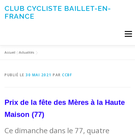
Aller
CLUB CYCLISTE BAILLET-EN-
au
FRANCE
contenu
Menu
Accueil
»
Actualités
ACTUALITÉS
LE CLUB
ÉVÉNEMENTS DU CLUB
PUBLIÉ LE
30 MAI 2021
PAR
CCBF
SORTIES CLUB
CONTACTEZ-NOUS
Prix de la fête des Mères à la Haute
Maison (77)
Ce dimanche dans le 77, quatre