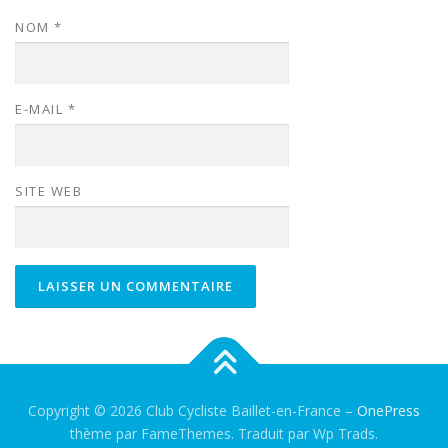
NOM
*
E-MAIL
*
SITE WEB
Copyright © 2026 Club Cycliste Baillet-en-France
–
OnePress
thème par FameThemes. Traduit par Wp Trads.