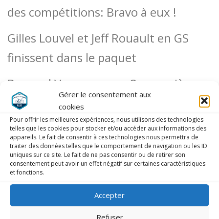
des compétitions: Bravo à eux !
Gilles Louvel et Jeff Rouault en GS
finissent dans le paquet
Bernard Vergereau en 3, première
Gérer le consentement aux
course….et première gamelle 🙁
cookies
Pour offrir les meilleures expériences, nous utilisons des technologies
Heureusement, sans bobo
telles que les cookies pour stocker et/ou accéder aux informations des
appareils. Le fait de consentir à ces technologies nous permettra de
traiter des données telles que le comportement de navigation ou les ID
uniques sur ce site. Le fait de ne pas consentir ou de retirer son
consentement peut avoir un effet négatif sur certaines caractéristiques
et fonctions.
Accepter
LAISSER UN COMMENTAIRE
Refuser