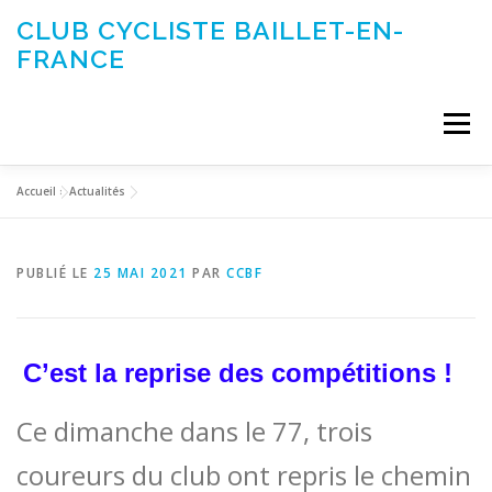
Aller
CLUB CYCLISTE BAILLET-EN-
au
FRANCE
contenu
Menu
Accueil
»
Actualités
ACTUALITÉS
LE CLUB
ÉVÉNEMENTS DU CLUB
PUBLIÉ LE
25 MAI 2021
PAR
CCBF
SORTIES CLUB
CONTACTEZ-NOUS
C’est la reprise des compétitions !
Ce dimanche dans le 77, trois
coureurs du club ont repris le chemin