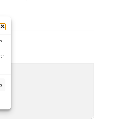
es
tir
es