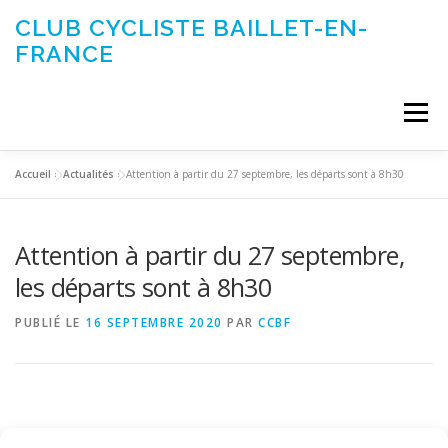
Aller
CLUB CYCLISTE BAILLET-EN-
au
FRANCE
contenu
Menu
Accueil
»
Actualités
»
Attention à partir du 27 septembre, les départs sont à 8h30
ACTUALITÉS
LE CLUB
ÉVÉNEMENTS DU CLUB
Attention à partir du 27 septembre,
SORTIES CLUB
CONTACTEZ-NOUS
les départs sont à 8h30
PUBLIÉ LE
16 SEPTEMBRE 2020
PAR
CCBF