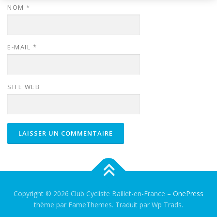
NOM
*
E-MAIL
*
SITE WEB
Copyright © 2026 Club Cycliste Baillet-en-France
–
OnePress
thème par FameThemes. Traduit par Wp Trads.