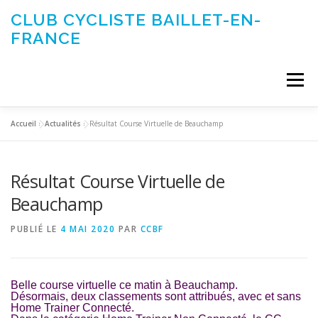
Aller
CLUB CYCLISTE BAILLET-EN-
au
FRANCE
contenu
Menu
Accueil
»
Actualités
»
Résultat Course Virtuelle de Beauchamp
ACTUALITÉS
LE CLUB
ÉVÉNEMENTS DU CLUB
Résultat Course Virtuelle de
SORTIES CLUB
CONTACTEZ-NOUS
Beauchamp
PUBLIÉ LE
4 MAI 2020
PAR
CCBF
Belle course virtuelle ce matin à Beauchamp.
Désormais, deux classements sont attribués, avec et sans
Home Trainer Connecté.