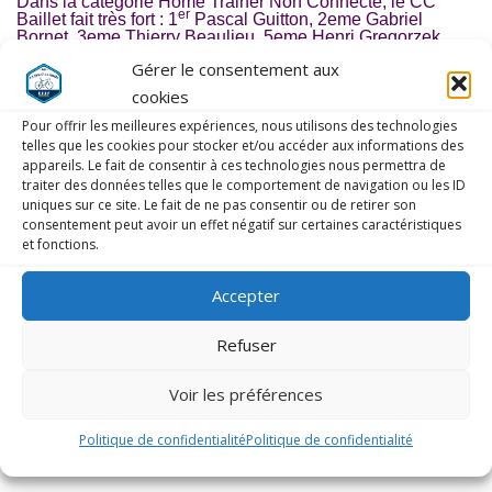
Dans la catégorie Home Trainer Non Connecté, le CC
er
Baillet fait très fort : 1
Pascal Guitton, 2eme Gabriel
Bornet, 3eme Thierry Beaulieu, 5eme Henri Gregorzek.
En Home Trainer Connecté, c’est Kevin Delaporte (ES
Gérer le consentement aux
Persan) qui l’emporte devant Eric Delattre (CCMB) et
Charles-Henri Fouyer (USEE).
cookies
Pour offrir les meilleures expériences, nous utilisons des technologies
telles que les cookies pour stocker et/ou accéder aux informations des
appareils. Le fait de consentir à ces technologies nous permettra de
traiter des données telles que le comportement de navigation ou les ID
LAISSER UN COMMENTAIRE
uniques sur ce site. Le fait de ne pas consentir ou de retirer son
consentement peut avoir un effet négatif sur certaines caractéristiques
COMMENTAIRE
*
et fonctions.
Accepter
Refuser
Voir les préférences
Politique de confidentialité
Politique de confidentialité