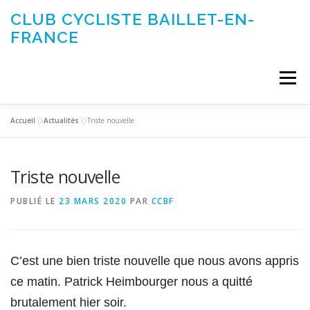
Aller
CLUB CYCLISTE BAILLET-EN-
au
FRANCE
contenu
Menu
Accueil
»
Actualités
»
Triste nouvelle
ACTUALITÉS
LE CLUB
ÉVÉNEMENTS DU CLUB
Triste nouvelle
SORTIES CLUB
CONTACTEZ-NOUS
PUBLIÉ LE
23 MARS 2020
PAR
CCBF
C’est une bien triste nouvelle que nous avons appris
ce matin. Patrick Heimbourger nous a quitté
brutalement hier soir.