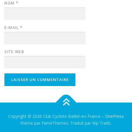
NOM
*
E-MAIL
*
SITE WEB
Copyright © 2026 Club Cycliste Baillet-en-France
–
OnePress
thème par FameThemes. Traduit par Wp Trads.