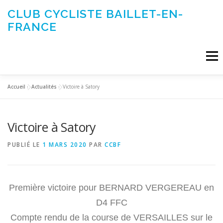
Aller
CLUB CYCLISTE BAILLET-EN-
au
FRANCE
contenu
Menu
Accueil
»
Actualités
»
Victoire à Satory
ACTUALITÉS
LE CLUB
ÉVÉNEMENTS DU CLUB
Victoire à Satory
SORTIES CLUB
CONTACTEZ-NOUS
PUBLIÉ LE
1 MARS 2020
PAR
CCBF
Première victoire pour BERNARD VERGEREAU en
D4 FFC
Compte rendu de la course de VERSAILLES sur le