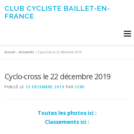
Aller
CLUB CYCLISTE BAILLET-EN-
au
FRANCE
contenu
Menu
Accueil
»
Actualités
»
Cyclo-cross le 22 décembre 2019
ACTUALITÉS
LE CLUB
ÉVÉNEMENTS DU CLUB
Cyclo-cross le 22 décembre 2019
SORTIES CLUB
CONTACTEZ-NOUS
PUBLIÉ LE
13 DÉCEMBRE 2019
PAR
CCBF
Toutes les photos ici :
Classements ici :