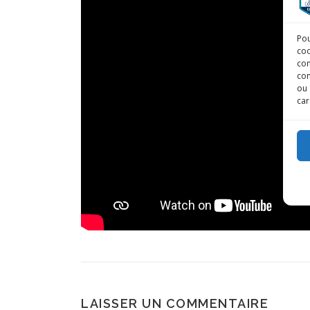
Pou
coo
con
com
ou 
car
LAISSER UN COMMENTAIRE