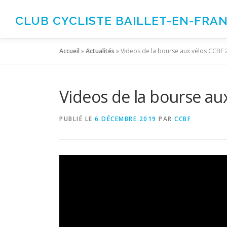
Aller
au
CLUB CYCLISTE BAILLET-EN-FRA
contenu
Accueil
»
Actualités
»
Videos de la bourse aux vélos CCBF 
Videos de la bourse au
PUBLIÉ LE
6 DÉCEMBRE 2019
PAR
CCBF