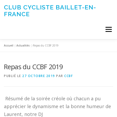
Aller
CLUB CYCLISTE BAILLET-EN-
au
FRANCE
contenu
Menu
Accueil
»
Actualités
»
Repas du CCBF 2019
ACTUALITÉS
LE CLUB
ÉVÉNEMENTS DU CLUB
Repas du CCBF 2019
SORTIES CLUB
CONTACTEZ-NOUS
PUBLIÉ LE
27 OCTOBRE 2019
PAR
CCBF
Résumé de la soirée créole où chacun a pu
apprécier le dynamisme et la bonne humeur de
Laurent, notre DJ