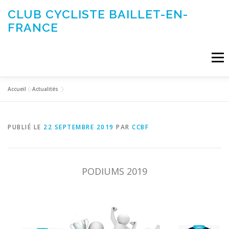
Aller
CLUB CYCLISTE BAILLET-EN-
au
FRANCE
contenu
Menu
Accueil
»
Actualités
ACTUALITÉS
LE CLUB
ÉVÉNEMENTS DU CLUB
PUBLIÉ LE
22 SEPTEMBRE 2019
PAR
CCBF
SORTIES CLUB
CONTACTEZ-NOUS
PODIUMS 2019