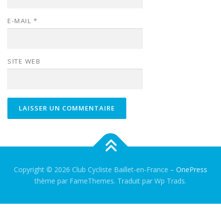
E-MAIL
*
SITE WEB
Copyright © 2026 Club Cycliste Baillet-en-France
–
OnePress
thème par FameThemes. Traduit par Wp Trads.