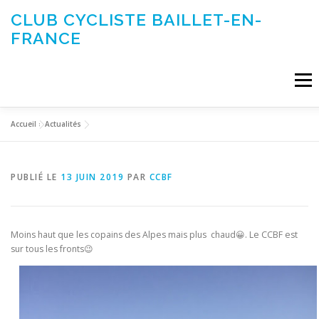
Aller
CLUB CYCLISTE BAILLET-EN-
au
FRANCE
contenu
Menu
Accueil
»
Actualités
ACTUALITÉS
LE CLUB
ÉVÉNEMENTS DU CLUB
PUBLIÉ LE
13 JUIN 2019
PAR
CCBF
SORTIES CLUB
CONTACTEZ-NOUS
Moins haut que les copains des Alpes mais plus chaud😀. Le CCBF est
sur tous les fronts😉