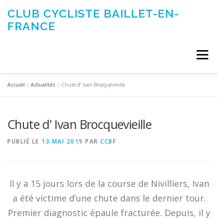
Aller
CLUB CYCLISTE BAILLET-EN-
au
FRANCE
contenu
Menu
Accueil
»
Actualités
»
Chute d’ Ivan Brocquevieille
ACTUALITÉS
LE CLUB
ÉVÉNEMENTS DU CLUB
Chute d’ Ivan Brocquevieille
SORTIES CLUB
CONTACTEZ-NOUS
PUBLIÉ LE
13 MAI 2019
PAR
CCBF
Il y a 15 jours lors de la course de Nivilliers, Ivan
a été victime d’une chute dans le dernier tour.
Premier diagnostic épaule fracturée. Depuis, il y