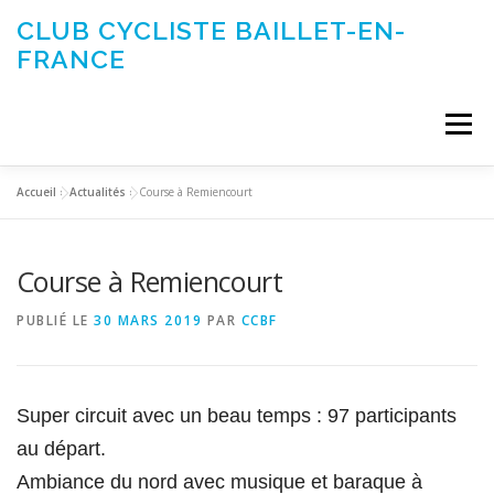
Aller
CLUB CYCLISTE BAILLET-EN-
au
FRANCE
contenu
Menu
Accueil
»
Actualités
»
Course à Remiencourt
ACTUALITÉS
LE CLUB
ÉVÉNEMENTS DU CLUB
Course à Remiencourt
SORTIES CLUB
CONTACTEZ-NOUS
PUBLIÉ LE
30 MARS 2019
PAR
CCBF
Super circuit avec un beau temps : 97 participants
au départ.
Ambiance du nord avec musique et baraque à