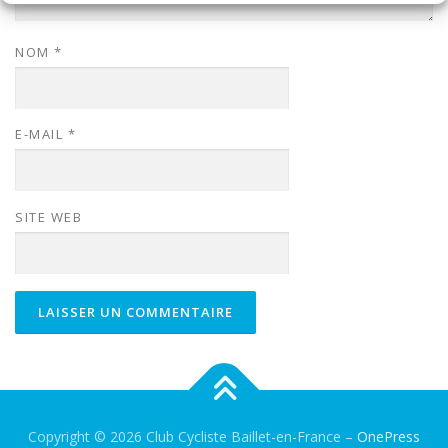
NOM
*
E-MAIL
*
SITE WEB
Copyright © 2026 Club Cycliste Baillet-en-France
–
OnePress