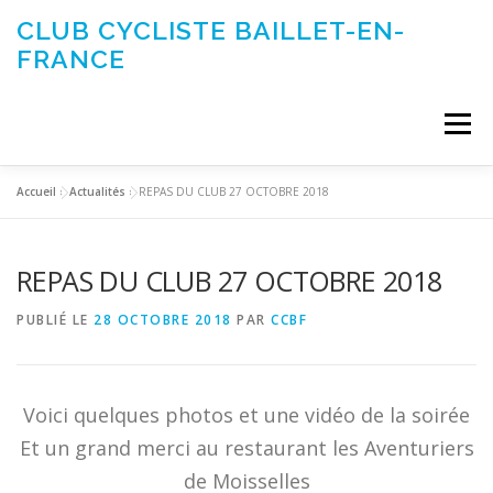
Aller
CLUB CYCLISTE BAILLET-EN-
au
FRANCE
contenu
Menu
Accueil
»
Actualités
»
REPAS DU CLUB 27 OCTOBRE 2018
ACTUALITÉS
LE CLUB
ÉVÉNEMENTS DU CLUB
REPAS DU CLUB 27 OCTOBRE 2018
SORTIES CLUB
CONTACTEZ-NOUS
PUBLIÉ LE
28 OCTOBRE 2018
PAR
CCBF
Voici quelques photos et une vidéo de la soirée
Et un grand merci au restaurant les Aventuriers
de Moisselles