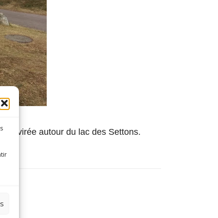
es
tite virée autour du lac des Settons.
tir
es