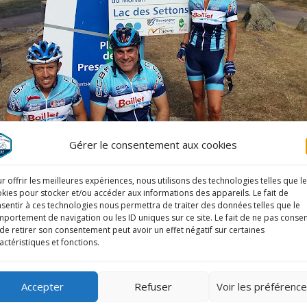
Gérer le consentement aux cookies
r offrir les meilleures expériences, nous utilisons des technologies telles que l
i nous a fait découvrir son paradis à l’occasion d’une pe
kies pour stocker et/ou accéder aux informations des appareils. Le fait de
sentir à ces technologies nous permettra de traiter des données telles que le
Bonnes vacances à tous.
portement de navigation ou les ID uniques sur ce site. Le fait de ne pas consen
de retirer son consentement peut avoir un effet négatif sur certaines
actéristiques et fonctions.
Accepter
Refuser
Voir les préférenc