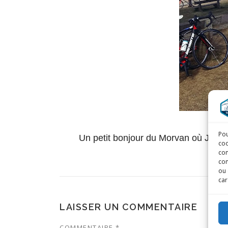
Pou
Un petit bonjour du Morvan où Jeanph
coo
con
com
ou 
car
LAISSER UN COMMENTAIRE
COMMENTAIRE
*