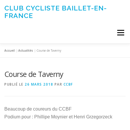
Aller
CLUB CYCLISTE BAILLET-EN-
au
FRANCE
contenu
Menu
Accueil
»
Actualités
»
Course de Taverny
ACTUALITÉS
LE CLUB
ÉVÉNEMENTS DU CLUB
Course de Taverny
SORTIES CLUB
CONTACTEZ-NOUS
PUBLIÉ LE
26 MARS 2018
PAR
CCBF
Beaucoup de coureurs du CCBF
Podium pour : Phillipe Moynier et Henri Grzegorzeck