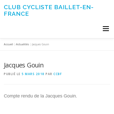
Aller
CLUB CYCLISTE BAILLET-EN-
au
FRANCE
contenu
Menu
Accueil
»
Actualités
»
Jacques Gouin
ACTUALITÉS
LE CLUB
ÉVÉNEMENTS DU CLUB
Jacques Gouin
SORTIES CLUB
CONTACTEZ-NOUS
PUBLIÉ LE
5 MARS 2018
PAR
CCBF
Compte rendu de la Jacques Gouin.