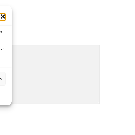
es
tir
es