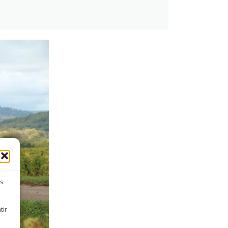
es
tir