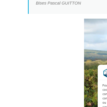
Bises Pascal GUITTON
Pou
coo
con
com
ou 
car