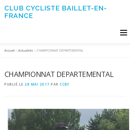
Aller
CLUB CYCLISTE BAILLET-EN-
au
FRANCE
contenu
Menu
Accueil
»
Actualités
»
CHAMPIONNAT DEPARTEMENTAL
ACTUALITÉS
LE CLUB
ÉVÉNEMENTS DU CLUB
CHAMPIONNAT DEPARTEMENTAL
SORTIES CLUB
CONTACTEZ-NOUS
PUBLIÉ LE
28 MAI 2017
PAR
CCBF