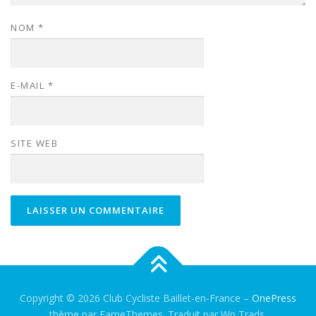
NOM
*
E-MAIL
*
SITE WEB
Copyright © 2026 Club Cycliste Baillet-en-France
–
OnePress
thème par FameThemes. Traduit par Wp Trads.