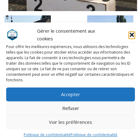
Sur un
Gérer le consentement aux
parcours
cookies
Pour offrir les meilleures expériences, nous utilisons des technologies
telles que les cookies pour stocker et/ou accéder aux informations des
appareils. Le fait de consentir à ces technologies nous permettra de
traiter des données telles que le comportement de navigation ou les ID
uniques sur ce site. Le fait de ne pas consentir ou de retirer son
consentement peut avoir un effet négatif sur certaines caractéristiques et
fonctions.
excessivement sélectif, les meilleurs étaient sur
les Podiums.
Accepter
Une place de 2e pour Bernard Vergereau en +
Refuser
de 60 ans. Félicitations.
Gilles Louvel 8eme et Jacques Dumarquez 9eme.
Voir les préférences
En 50, 59 ans, Gilles Bouyer termine 7eme.
Politique de confidentialité
Politique de confidentialité