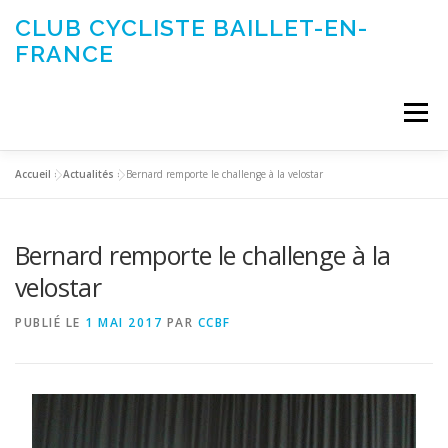
Aller
CLUB CYCLISTE BAILLET-EN-
au
FRANCE
contenu
Menu
Accueil
»
Actualités
»
Bernard remporte le challenge à la velostar
ACTUALITÉS
LE CLUB
ÉVÉNEMENTS DU CLUB
Bernard remporte le challenge à la
SORTIES CLUB
CONTACTEZ-NOUS
velostar
PUBLIÉ LE
1 MAI 2017
PAR
CCBF