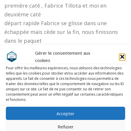
première caté , Fabrice Tillota et moi en
deuxième caté
départ rapide Fabrice se glisse dans une
échappée mais cède sur la fin, nous finissons
dans le paquet
VERGEREAU Bernard
Gérer le consentement aux
cookies
Pour offrir les meilleures expériences, nous utilisons des technologies
telles que les cookies pour stocker et/ou accéder aux informations des
En GS, pas de place, Marco et Olivier dans le
appareils. Le fait de consentir à ces technologies nous permettra de
traiter des données telles que le comportement de navigation ou les ID
paquet.
uniques sur ce site. Le fait de ne pas consentir ou de retirer son
consentement peut avoir un effet négatif sur certaines caractéristiques
et fonctions.
Accepter
LAISSER UN COMMENTAIRE
Refuser