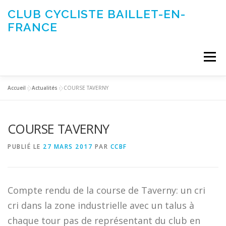
Aller
CLUB CYCLISTE BAILLET-EN-
au
FRANCE
contenu
Menu
Accueil
»
Actualités
»
COURSE TAVERNY
ACTUALITÉS
LE CLUB
ÉVÉNEMENTS DU CLUB
COURSE TAVERNY
SORTIES CLUB
CONTACTEZ-NOUS
PUBLIÉ LE
27 MARS 2017
PAR
CCBF
Compte rendu de la course de Taverny: un cri
cri dans la zone industrielle avec un talus à
chaque tour pas de représentant du club en