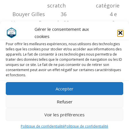
scratch catégorie
Bouyer Gilles 36 4 e
Vergereau Bernard 66 2e
Gérer le consentement aux
Louvel Gilles 98 3e
cookies
Heinry Lionel ab
Pour offrir les meilleures expériences, nous utilisons des technologies
telles que les cookies pour stocker et/ou accéder aux informations des
appareils. Le fait de consentir à ces technologies nous permettra de
traiter des données telles que le comportement de navigation ou les ID
uniques sur ce site. Le fait de ne pas consentir ou de retirer son
consentement peut avoir un effet négatif sur certaines caractéristiques
LAISSER UN COMMENTAIRE
et fonctions.
COMMENTAIRE
*
Accepter
Refuser
Voir les préférences
Politique de confidentialité
Politique de confidentialité