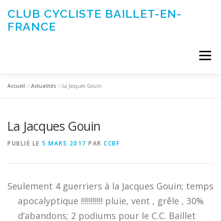
Aller
CLUB CYCLISTE BAILLET-EN-
au
FRANCE
contenu
Menu
Accueil
»
Actualités
»
La Jacques Gouin
ACTUALITÉS
LE CLUB
ÉVÉNEMENTS DU CLUB
La Jacques Gouin
SORTIES CLUB
CONTACTEZ-NOUS
PUBLIÉ LE
5 MARS 2017
PAR
CCBF
Seulement 4 guerriers à la Jacques Gouin; temps
apocalyptique !!!!!!!!!!! pluie, vent , grêle , 30%
d’abandons; 2 podiums pour le C.C. Baillet