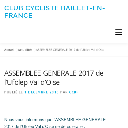
Aller
CLUB CYCLISTE BAILLET-EN-
au
FRANCE
contenu
Menu
Accueil
»
Actualités
»
ASSEMBLEE GENERALE 2017 de l’Ufolep Val d’Oise
ACTUALITÉS
LE CLUB
ÉVÉNEMENTS DU CLUB
ASSEMBLEE GENERALE 2017 de
SORTIES CLUB
CONTACTEZ-NOUS
l’Ufolep Val d’Oise
PUBLIÉ LE
1 DÉCEMBRE 2016
PAR
CCBF
Nous vous informons que l’ASSEMBLEE GENERALE
2017 de l’Ufolep Val d’Oise se déroulera le :