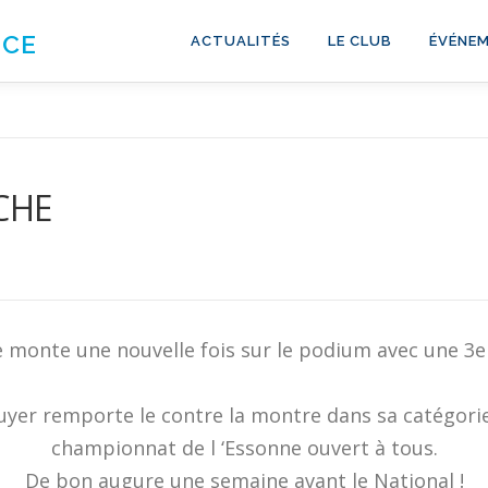
NCE
ACTUALITÉS
LE CLUB
ÉVÉNEM
CHE
e monte une nouvelle fois sur le podium avec une 3
uyer remporte le contre la montre dans sa catégor
championnat de l ‘Essonne ouvert à tous.
De bon augure une semaine avant le National !