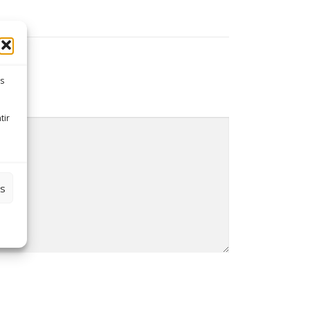
es
tir
es