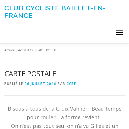
Aller
CLUB CYCLISTE BAILLET-EN-
au
FRANCE
contenu
Menu
Accueil
»
Actualités
»
CARTE POSTALE
ACTUALITÉS
LE CLUB
ÉVÉNEMENTS DU CLUB
CARTE POSTALE
SORTIES CLUB
CONTACTEZ-NOUS
PUBLIÉ LE
26 JUILLET 2016
PAR
CCBF
Bisous à tous de la Croix Valmer. Beau temps
pour rouler. La forme revient.
On n’est pas tout seul on n’a vu Gilles et un