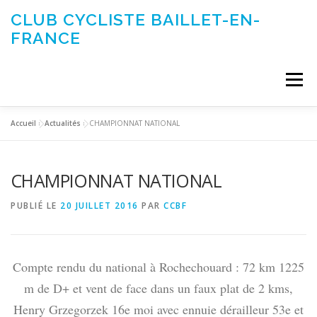
Aller
CLUB CYCLISTE BAILLET-EN-
au
FRANCE
contenu
Menu
Accueil
»
Actualités
»
CHAMPIONNAT NATIONAL
ACTUALITÉS
LE CLUB
ÉVÉNEMENTS DU CLUB
CHAMPIONNAT NATIONAL
SORTIES CLUB
CONTACTEZ-NOUS
PUBLIÉ LE
20 JUILLET 2016
PAR
CCBF
Compte rendu du national à Rochechouard : 72 km 1225
m de D+ et vent de face dans un faux plat de 2 kms,
Henry Grzegorzek 16e moi avec ennuie dérailleur 53e et