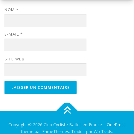
NOM
*
E-MAIL
*
SITE WEB
Copyright © 2026 Club Cycliste Baillet-en-France
–
OnePress
thème par FameThemes. Traduit par Wp Trads.