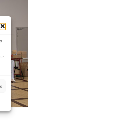
es
tir
es