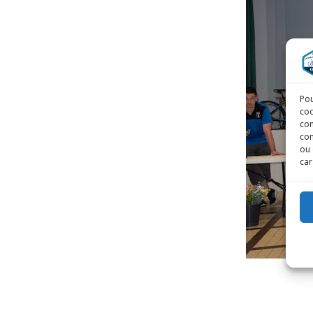
Pou
coo
con
com
ou 
car