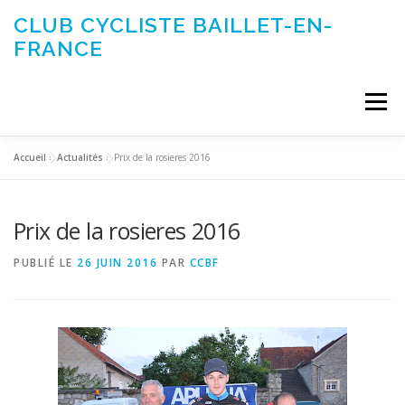
Aller
CLUB CYCLISTE BAILLET-EN-
au
FRANCE
contenu
Menu
Accueil
»
Actualités
»
Prix de la rosieres 2016
ACTUALITÉS
LE CLUB
ÉVÉNEMENTS DU CLUB
Prix de la rosieres 2016
SORTIES CLUB
CONTACTEZ-NOUS
PUBLIÉ LE
26 JUIN 2016
PAR
CCBF